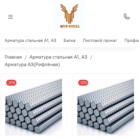
Арматура стальная A1, A3
Балка
Листовой прокат
Профил
Главная
Арматура стальная A1, A3
Арматура А3(Рифлёная)
-10%
-12%