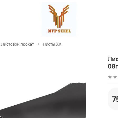
Листовой прокат
Листы ХК
Лис
08п
7