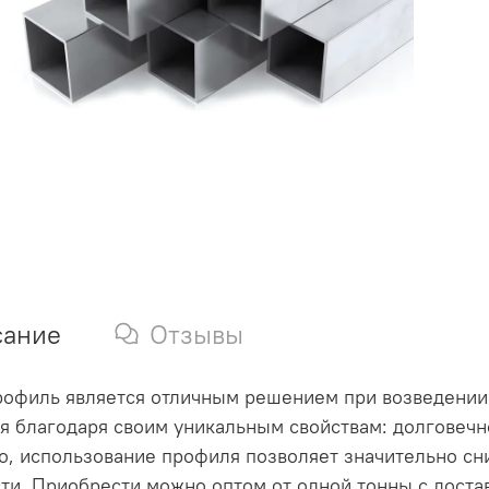
сание
Отзывы
офиль является отличным решением при возведении
я благодаря своим уникальным свойствам: долговечно
о, использование профиля позволяет значительно сн
ти. Приобрести можно оптом от одной тонны с достав