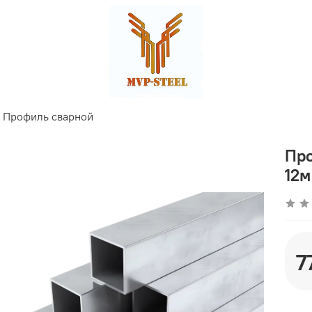
Профиль сварной
Про
12м
7